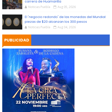
carrera de Huamantla
Noticias Puebla
Aug 05, 2026
El 'negocio redondo' de las monedas del Mundial:
piezas de $20 alcanzan los 300 pesos
Noticias Puebla
Aug 04, 2026
PUBLICIDAD