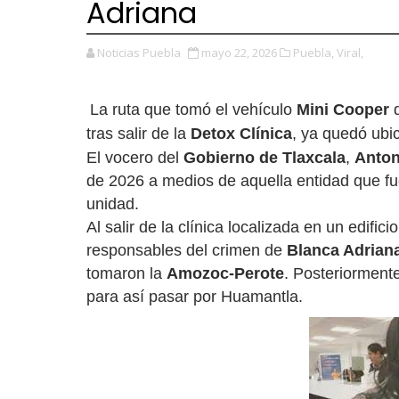
Adriana
Noticias Puebla
mayo 22, 2026
Puebla,
Viral,
La ruta que tomó el vehículo
Mini Cooper
tras salir de la
Detox Clínica
, ya quedó ubi
El vocero del
Gobierno de
Tlaxcala
,
Anton
de 2026 a medios de aquella entidad que fu
unidad.
Al salir de la clínica localizada en un edifici
responsables del crimen de
Blanca Adrian
tomaron la
Amozoc-Perote
. Posteriorment
para así pasar por Huamantla.