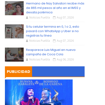
S
Hermano de Nay Salvatori recibe más
de 865 mil pesos al año en el IMSS y
desata polémica
Noticias Puebla
Aug 07, 2026
Si tu celular termina en 0, 1 o 2, esto
pasará con WhatsApp y Uber si no
registras tu línea
Noticias Puebla
Aug 07, 2026
Reaparece Luis Miguel en nueva
campaña de Coca Cola
Noticias Puebla
Aug 06, 2026
PUBLICIDAD