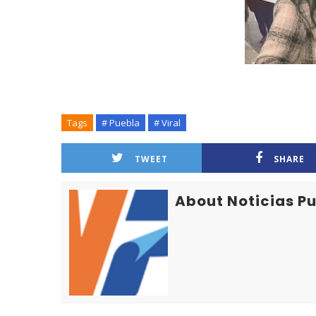
Tags
# Puebla
# Viral
TWEET
SHARE
About Noticias P