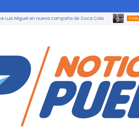
s Miguel en nueva campaña de Coca Cola
¡Es
PUEBLA