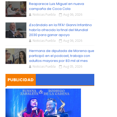
S
Reaparece Luis Miguel en nueva
campaña de Coca Cola
Noticias Puebla
Aug 06, 2026
¡Escándalo en la FIFA! Gianni Infantino
habría ofrecido la final del Mundial
2030 para ganar apoyo
Noticias Puebla
Aug 06, 2026
Hermana de diputada de Morena que
participó en el podcast, trabaja con
adultos mayores por 83 mil al mes
Noticias Puebla
Aug 05, 2026
PUBLICIDAD