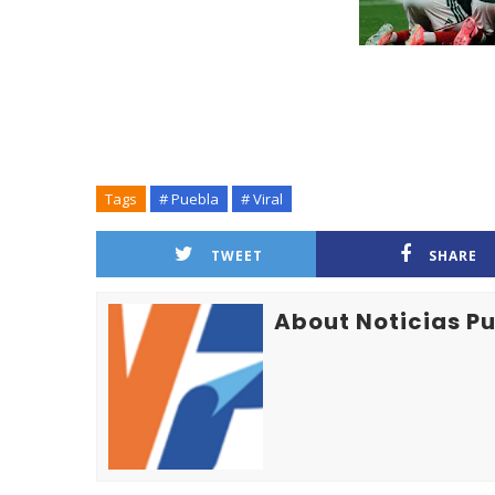
Tags
# Puebla
# Viral
TWEET
SHARE
About Noticias P