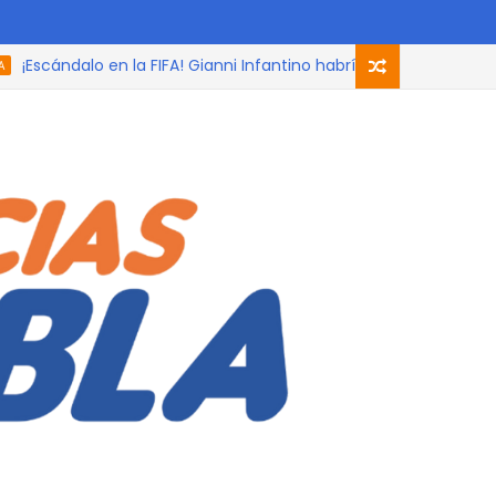
cándalo en la FIFA! Gianni Infantino habría ofrecido la final del