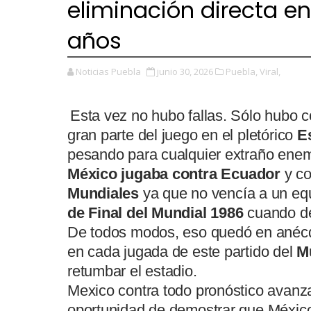
eliminación directa e
años
Noticias Puebla
junio 30, 2026
Puebla,
Viral,
Esta vez no hubo fallas. Sólo hubo c
gran parte del juego en el pletórico
Es
pesando para cualquier extraño enem
México jugaba contra Ecuador
y co
Mundiales
ya que no vencía a un equ
de Final del Mundial 1986
cuando de
De todos modos, eso quedó en anécdo
en cada jugada de este partido del
M
retumbar el estadio.
Mexico contra todo pronóstico avanz
oportunidad de demostrar que México