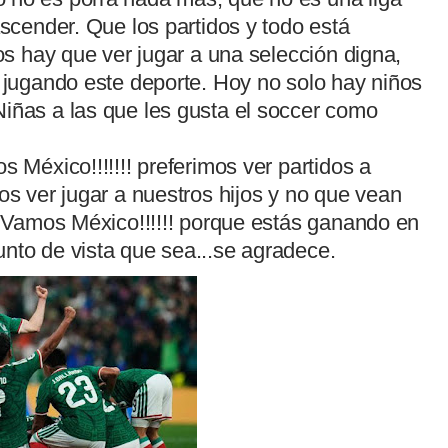
ascender. Que los partidos y todo está
nos hay que ver jugar a una selección digna,
r jugando este deporte. Hoy no solo hay niños
iñas a las que les gusta el soccer como
s México!!!!!!! preferimos ver partidos a
os ver jugar a nuestros hijos y no que vean
i, Vamos México!!!!!! porque estás ganando en
nto de vista que sea...se agradece.