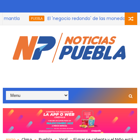
antla
El 'negocio redondo' de las monedas del Mundi
PUEBLA
inicio
Clima
Puebla
Viral
El mar se calienta y el Niño está