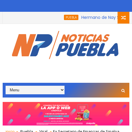
Hermano de Nay Salvatori re
PUEBLA
na que participó en el podcast, trabaja con adultos mayores p
inicio
Puebla
Viral
Ex Secretario de Finanzas de Sinaloa,