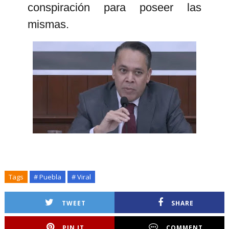
conspiración para poseer las
mismas.
Tags
# Puebla
# Viral
TWEET
SHARE
PIN IT
COMMENT