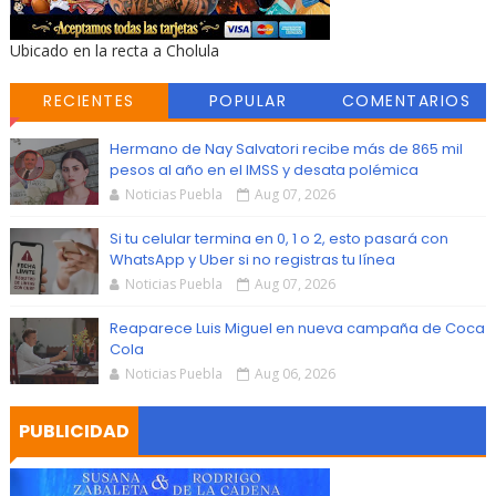
Ubicado en la recta a Cholula
RECIENTES
POPULAR
COMENTARIOS
Hermano de Nay Salvatori recibe más de 865 mil
pesos al año en el IMSS y desata polémica
Noticias Puebla
Aug 07, 2026
Si tu celular termina en 0, 1 o 2, esto pasará con
WhatsApp y Uber si no registras tu línea
Noticias Puebla
Aug 07, 2026
Reaparece Luis Miguel en nueva campaña de Coca
Cola
Noticias Puebla
Aug 06, 2026
PUBLICIDAD