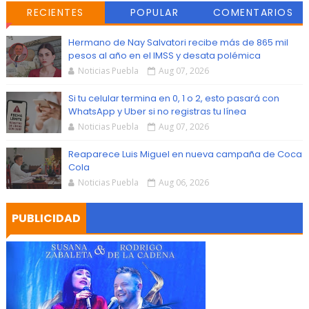
RECIENTES
POPULAR
COMENTARIOS
Hermano de Nay Salvatori recibe más de 865 mil
pesos al año en el IMSS y desata polémica
Noticias Puebla
Aug 07, 2026
Si tu celular termina en 0, 1 o 2, esto pasará con
WhatsApp y Uber si no registras tu línea
Noticias Puebla
Aug 07, 2026
Reaparece Luis Miguel en nueva campaña de Coca
Cola
Noticias Puebla
Aug 06, 2026
PUBLICIDAD