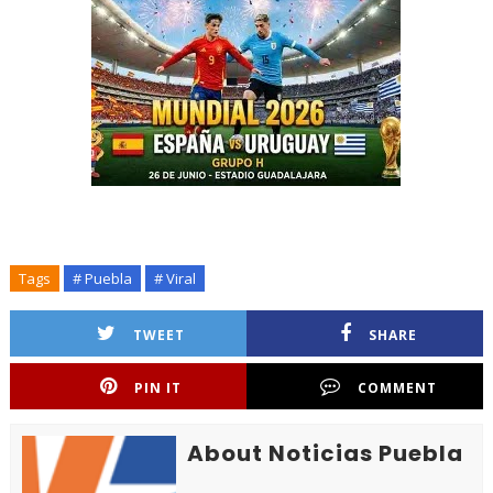
Tags
# Puebla
# Viral
TWEET
SHARE
PIN IT
COMMENT
About Noticias Puebla