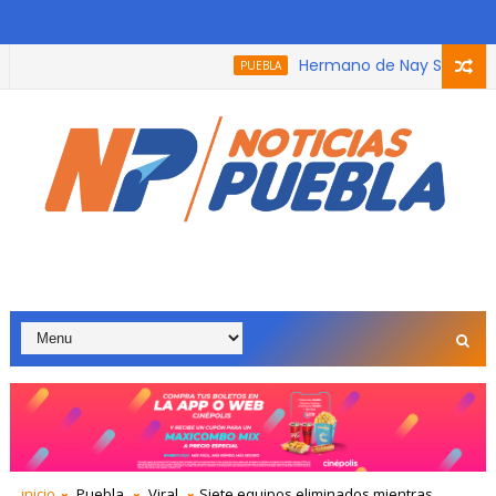
Hermano de Nay Salvatori reci
PUEBLA
 que participó en el podcast, trabaja con adultos mayores por
inicio
Puebla
Viral
Siete equipos eliminados mientras